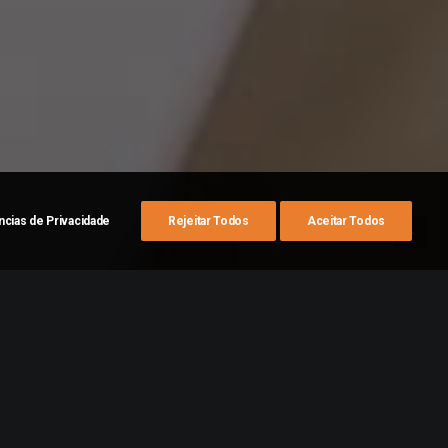
ncias de Privacidade
Rejeitar Todos
Aceitar Todos
gnóstico precoce e
Samaritano Santa
cado ao cuidado
zada.