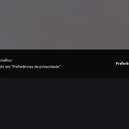
 melhor.
Preferê
o em "Preferências de privacidade".
lher vai muito além de consultas de rotina. Envolve prevenção, dia
ínuo em todas as fases da vida. Com esse propósito, o Hospital 
ta com o
Centro de Atenção à Saúde da Mulher
, um espaço dedi
e reúne estrutura moderna, tecnologia diagnóstica e equipe especiali