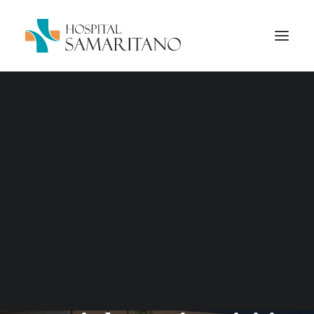
EM
GERAL
•
31/03/2021